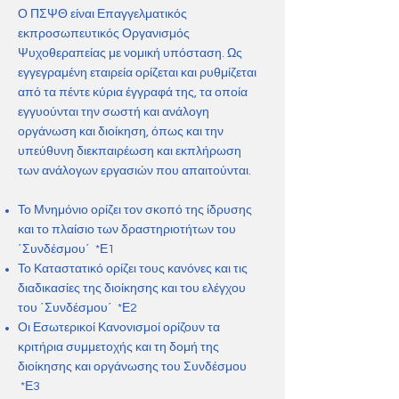
Ο ΠΣΨΘ είναι Επαγγελματικός
εκπροσωπευτικός Οργανισμός
Ψυχοθεραπείας με νομική υπόσταση. Ως
εγγεγραμένη εταιρεία ορίζεται και ρυθμίζεται
από τα πέντε κύρια έγγραφά της, τα οποία
εγγυούνται την σωστή και ανάλογη
οργάνωση και διοίκηση, όπως και την
υπεύθυνη διεκπαιρέωση και εκπλήρωση
των ανάλογων εργασιών που απαιτούνται.
Το Μνημόνιο ορίζει τον σκοπό της ίδρυσης
και το πλαίσιο των δραστηριοτήτων του
΄Συνδέσμου΄ *Ε1
Το Καταστατικό ορίζει τους κανόνες και τις
διαδικασίες της διοίκησης και του ελέγχου
του ΄Συνδέσμου΄ *Ε2
Οι Εσωτερικοί Κανονισμοί ορίζουν τα
κριτήρια συμμετοχής και τη δομή της
διοίκησης και οργάνωσης του Συνδέσμου
*Ε3