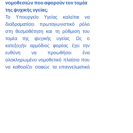
νομοθεσιών που αφορούν τον τομέα 
της ψυχικής υγείας;
Το Υπουργείο Υγείας καλείται να 
διαδραματίσει πρωταγωνιστικό ρόλο 
στη θεσμοθέτηση και τη ρύθμιση του 
τομέα της ψυχικής υγείας. Ως ο 
κατεξοχήν αρμόδιος φορέας έχει την 
ευθύνη να προωθήσει ένα 
ολοκληρωμένο νομοθετικό πλαίσιο που 
να καθορίζει σαφώς τα επαγγελματικά 
κριτήρια, τους μηχανισμούς εποπτείας 
και τις διαδικασίες αδειοδότησης για 
τους ψυχοθεραπευτές, διασφαλίζοντας 
ταυτόχρονα την προστασία των πολιτών 
και την ποιότητα των παρεχόμενων 
υπηρεσιών.
Πέραν της νομοθέτησης, το Υπουργείο 
οφείλει να λειτουργήσει ως γέφυρα 
μεταξύ των εμπλεκόμενων φορέων – 